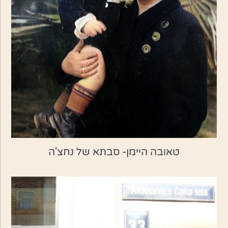
טאובה היימן- סבתא של נחצ'ה