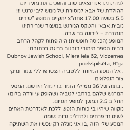
למדינתינו אנו יוצאים שוב והופכים את מועד יום
ההולדת של אבא למסורת של ממש ליבי נרגש !!!
5.5 בשעה 17.00 אחה"צ יתקיים המופע "שירים
מבית אבא" והטקס המרגש במעמד שגרירתינו
הנהדרת – לירונה בר שדה.
המופע (הכניסה חופשית) היה פתוח לקהל הרחב
בבית הספר היהודי דובנוב בריגה בכתובת:
Dubnov Jewish School, Miera iela 62, Vidzemes
priekšpilsēta, Rīga
. אל המסע המיוחד ללטביה הצטרפו ללי שמר ומיקי
צור הנפלאים.
קבוצה של 36 מטיילי הזמר ברי מזל היו שם. המסע
המרגש שלהם ברחבי לטביה (שהופק עי ורדה בלום)
החל ב 2.5 ונמשך למופע הסיום..
מקווה שיהיו בי כוחות הנפש ללכת לאנדרטת האחים
לשים זר פרחים ולהדליק נרות נשמה.
המסע שלי הזה ,בו אני מגלה רק עכשיו את השתיקה