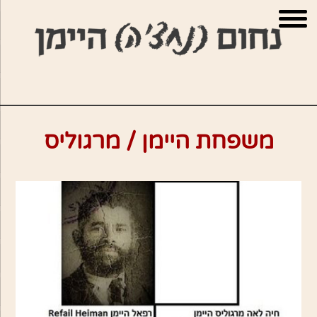
ור
בור
שר
תוכן
משפחת היימן / מרגוליס