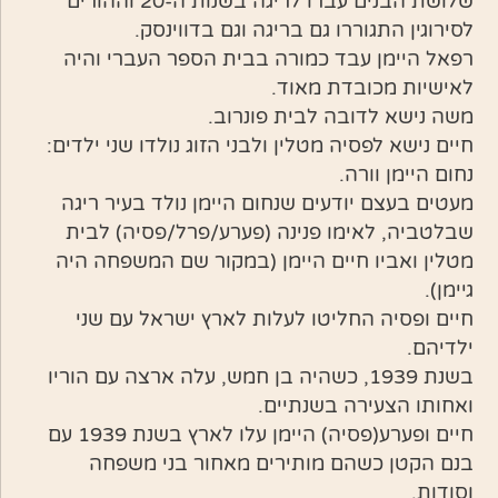
שלושת הבנים עברו לריגה בשנות ה-20 וההורים
לסירוגין התגוררו גם בריגה וגם בדווינסק.
רפאל היימן עבד כמורה בבית הספר העברי והיה
לאישיות מכובדת מאוד.
משה נישא לדובה לבית פונרוב.
חיים נישא לפסיה מטלין ולבני הזוג נולדו שני ילדים:
נחום היימן וורה.
מעטים בעצם יודעים שנחום היימן נולד בעיר ריגה
שבלטביה, לאימו פנינה (פערע/פרל/פסיה) לבית
מטלין ואביו חיים היימן (במקור שם המשפחה היה
גיימן).
חיים ופסיה החליטו לעלות לארץ ישראל עם שני
ילדיהם.
בשנת 1939, כשהיה בן חמש, עלה ארצה עם הוריו
ואחותו הצעירה בשנתיים.
חיים ופערע(פסיה) היימן עלו לארץ בשנת 1939 עם
בנם הקטן כשהם מותירים מאחור בני משפחה
וסודות.